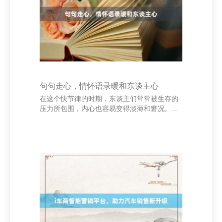
穿越时空，激发着一代又一代东谈主高潮图
强。 江西特尼贸易有限公司 - 首页 在今天，爱
国情感照旧熠熠生辉。它不仅体当今危难期间
句句走心，情怀语录暖和东谈主心
在这个快节律的时期，东谈主们常常被生存的
压力所包围，内心也容易变得淡薄和窘况。而
一句句走心的情怀语录，就像一盏暖和的灯，
照亮了咱们内心的边缘铝板_铝带_铝箔_电子
电容器箔生产_湖南省邵东市兴皇铝业有限责任
公司，带来一点慰藉与力量。 “你是我性掷中
的光，即使在最迷蒙的时刻，也能让我看见但
愿。”这么的话语，苟简却深化，让东谈主感受
到被交融、被感触的暖和。偶然期，咱们不需
要太多丽都的讲话，一句诚挚的致意，一个苟
简的拥抱，就足以让心灵获取诊治。 江西特尼
贸易有限公司 - 首页 东谈主生路上，咱们会遭
遇