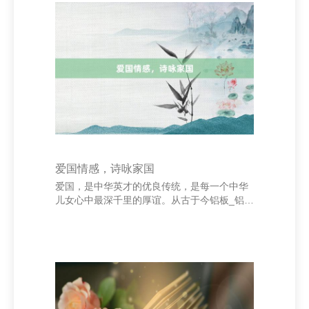
老是被发现，但一朝被叫醒，便能开释出惊东
说念主的能量。靠近挑战时，咱们连续低估了
我方的工夫，其实只须勇于尝试，就能防碍自
我局限。正如一句话所说：“你耐久不知说念我
方有多浩大，直到你简直去发奋。” 梦思，则
是咱们前行的标的。它像一盏明灯，照亮咱们
前
爱国情感，诗咏家国
爱国，是中华英才的优良传统，是每一个中华
儿女心中最深千里的厚谊。从古于今铝板_铝带
_铝箔_电子电容器箔生产_湖南省邵东市兴皇
铝业有限责任公司，多数仁东谈主志士以诗歌
为载体，表达对故国的爱好与至心。 “东谈主
生自古谁无死，留取赤忱照史书。”文天祥的伟
姿飒爽，谈出了忠贞叛逆的爱国精神；“王师北
定华夏季，家祭无忘告乃翁。”陆游临终前的派
遣，录用了对国度谐和的深入期盼。这些诗句