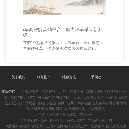
i车商智能营销平台，助力汽车销售新升
级
在数字化海浪的激动下，汽车行业正迎来前所
未有的变革。传统销售模式缓缓被智能化、数
据化的新式营销形式所取代，而“i车商智能营销
平台”恰是得当趋势，为汽车销售带来全新升级
的利器。 i车商智能营销平台集客户科罚、精确
营销、数据分析于一体，通过大数据和东谈主
工智能本领，匡助经销商更高效地触达潜在客
关于我们
服务指南
维修资讯
二手回收
户，普及调节率。平台粗略自动分析用户举
止，挖掘购车意向，终了个性化保举，让销售
友情链接：
晨报智视角
芯易科技（北京）有限公司
沈阳万通乐享科技有限公司
过程愈加精确高效。 同期，该平台还复旧多渠
南宁泵阀网|阀门|水泵|阀门品牌|泵阀行情|阀门交易
三水区跃威灯具有限责任公司
谈营销，涵盖外交媒体、短视频、直播等多种
掇刀区汉剧二手用品有限合伙企业-官网
深圳市粤尚金服信息咨询有限公司-官网
面孔，匡助品牌扩大曝光，增强用户粘性。通
理相星座网-星座时间表_星座配对查询_12星座预测
过实时数
中储兴业科技文化（北京）有限公司
金华养花网 - 花卉_养花技巧_花卉知识大全_养花达人第一网
大同县林岩运输有限公司
上海阅莹网络科技有限公司
启泉咨询-信托资讯之家