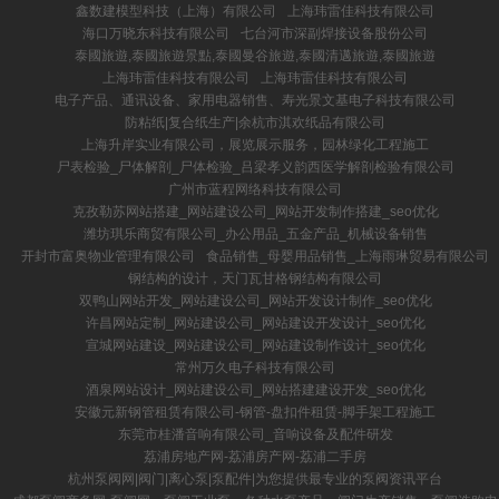
鑫数建模型科技（上海）有限公司
上海玮雷佳科技有限公司
海口万晓东科技有限公司
七台河市深副焊接设备股份公司
泰國旅遊,泰國旅遊景點,泰國曼谷旅遊,泰國清邁旅遊,泰國旅遊
上海玮雷佳科技有限公司
上海玮雷佳科技有限公司
电子产品、通讯设备、家用电器销售、寿光景文基电子科技有限公司
防粘纸|复合纸生产|余杭市淇欢纸品有限公司
上海升岸实业有限公司，展览展示服务，园林绿化工程施工
尸表检验_尸体解剖_尸体检验_吕梁孝义韵西医学解剖检验有限公司
广州市蓝程网络科技有限公司
克孜勒苏网站搭建_网站建设公司_网站开发制作搭建_seo优化
潍坊琪乐商贸有限公司_办公用品_五金产品_机械设备销售
开封市富奥物业管理有限公司
食品销售_母婴用品销售_上海雨琳贸易有限公司
钢结构的设计，天门瓦甘格钢结构有限公司
双鸭山网站开发_网站建设公司_网站开发设计制作_seo优化
许昌网站定制_网站建设公司_网站建设开发设计_seo优化
宣城网站建设_网站建设公司_网站建设制作设计_seo优化
常州万久电子科技有限公司
酒泉网站设计_网站建设公司_网站搭建建设开发_seo优化
安徽元新钢管租赁有限公司-钢管-盘扣件租赁-脚手架工程施工
东莞市桂潘音响有限公司_音响设备及配件研发
荔浦房地产网-荔浦房产网-荔浦二手房
杭州泵阀网|阀门|离心泵|泵配件|为您提供最专业的泵阀资讯平台