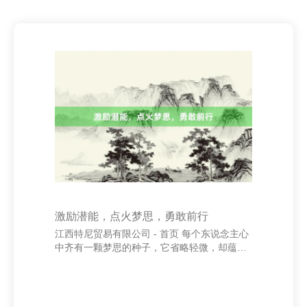
激励潜能，点火梦思，勇敢前行
江西特尼贸易有限公司 - 首页 每个东说念主心
中齐有一颗梦思的种子，它省略轻微，却蕴含
着无穷可能。而要让它欢快成长铝板_铝带_铝
箔_电子电容器箔生产_湖南省邵东市兴皇铝业
有限责任公司，离不开潜能的激励与勇气的驱
动。 潜能，是藏在咱们内心深处的力量。它不