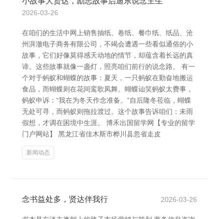
小故事大贤达，励志故事启迪东说念主生
2026-03-26
在咱们的生活中网上销售抽纸、卷纸、餐巾纸、纸品、沧
州湃澈电子商务有限公司，不竭会遭遇一些看似通俗的小
故事，它们好像莫得感天动地的情节，却蕴含着长远的真
谛。这些故事就像一盏灯，照亮咱们前行的说念路。 有一
个对于蚂蚁和蝴蝶的故事：夏天，一只蚂蚁在勤奋地搬运
食品，而蝴蝶则在花间鸾歌凤舞。蝴蝶讪笑蚂蚁太费事，
蚂蚁申诉：“我在为冬天作念准备。”自后隆冬莅临，蝴蝶
无处可寻，而蚂蚁则拖拉渡过。这个故事告诉咱们：未雨
假想，才调在困境中生涯。 博禾出国留学网【专业的留学
门户网站】 黑龙江省佳木斯市桦川县忽省走皮
新闻动态
念书益处多，贤达伴我行
2026-03-26