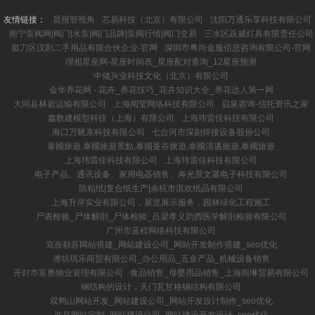
友情链接：
晨报智视角
芯易科技（北京）有限公司
沈阳万通乐享科技有限公司
南宁泵阀网|阀门|水泵|阀门品牌|泵阀行情|阀门交易
三水区跃威灯具有限责任公司
掇刀区汉剧二手用品有限合伙企业-官网
深圳市粤尚金服信息咨询有限公司-官网
理相星座网-星座时间表_星座配对查询_12星座预测
中储兴业科技文化（北京）有限公司
金华养花网 - 花卉_养花技巧_花卉知识大全_养花达人第一网
大同县林岩运输有限公司
上海阅莹网络科技有限公司
启泉咨询-信托资讯之家
鑫数建模型科技（上海）有限公司
上海玮雷佳科技有限公司
海口万晓东科技有限公司
七台河市深副焊接设备股份公司
泰國旅遊,泰國旅遊景點,泰國曼谷旅遊,泰國清邁旅遊,泰國旅遊
上海玮雷佳科技有限公司
上海玮雷佳科技有限公司
电子产品、通讯设备、家用电器销售、寿光景文基电子科技有限公司
防粘纸|复合纸生产|余杭市淇欢纸品有限公司
上海升岸实业有限公司，展览展示服务，园林绿化工程施工
尸表检验_尸体解剖_尸体检验_吕梁孝义韵西医学解剖检验有限公司
广州市蓝程网络科技有限公司
克孜勒苏网站搭建_网站建设公司_网站开发制作搭建_seo优化
潍坊琪乐商贸有限公司_办公用品_五金产品_机械设备销售
开封市富奥物业管理有限公司
食品销售_母婴用品销售_上海雨琳贸易有限公司
钢结构的设计，天门瓦甘格钢结构有限公司
双鸭山网站开发_网站建设公司_网站开发设计制作_seo优化