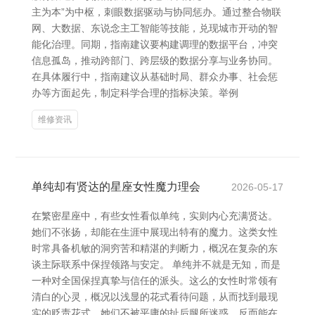
主为本”为中枢，刺眼数据驱动与协同惩办。通过整合物联
网、大数据、东说念主工智能等技能，兑现城市开动的智
能化治理。同期，指南建议要构建调理的数据平台，冲突
信息孤岛，推动跨部门、跨层级的数据分享与业务协同。
在具体履行中，指南建议从基础时局、群众办事、社会惩
办等方面起先，制定科学合理的指标决策。举例
维修资讯
单纯却有贤达的星座女性魔力理会
2026-05-17
在繁密星座中，有些女性看似单纯，实则内心充满贤达。
她们不张扬，却能在生涯中展现出特有的魔力。这类女性
时常具备机敏的洞穷苦和精湛的判断力，概况在复杂的东
谈主际联系中保捏领路与安定。 单纯并不就是无知，而是
一种对全国保捏真挚与信任的派头。这么的女性时常领有
清白的心灵，概况以浅显的花式看待问题，从而找到最现
实的贬责花式。她们不被平庸的扯后腿所迷惑，反而能在