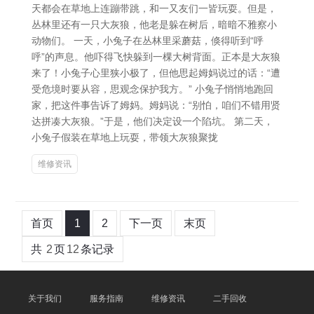
天都会在草地上连蹦带跳，和一又友们一皆玩耍。但是，
丛林里还有一只大灰狼，他老是躲在树后，暗暗不雅察小
动物们。 一天，小兔子在丛林里采蘑菇，倏得听到“呼
呼”的声息。他吓得飞快躲到一棵大树背面。正本是大灰狼
来了！小兔子心里狭小极了，但他思起姆妈说过的话：“遭
受危境时要从容，思观念保护我方。” 小兔子悄悄地跑回
家，把这件事告诉了姆妈。姆妈说：“别怕，咱们不错用贤
达拼凑大灰狼。”于是，他们决定设一个陷坑。 第二天，
小兔子假装在草地上玩耍，带领大灰狼聚拢
维修资讯
首页
1
2
下一页
末页
共
2
页
12
条记录
关于我们
服务指南
维修资讯
二手回收