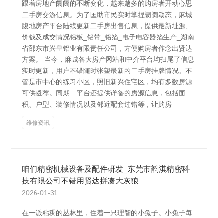
跟着房地产阛阓的不断变化，越来越多的购房者开动心思
二手房交游信息。为了匡助市民实时掌捏阛阓动态，麻城
腹地房产平台陆续更新二手房出售信息，提供最新址源、
价钱及成交情况铝板_铝带_铝箔_电子电容器箔生产_湖南
省邵东市兴皇铝业有限责任公司，方便购房者作念出贤达
方案。 当今，麻城各大房产网站和中介平台均扫尾了信息
实时更新，用户不错随时张望最新的二手房挂牌情况。不
管是市中心的练习小区，照旧新兴住宅区，均有多数房源
可供遴荐。同期，平台还提供详备的房源信息，包括面
积、户型、装修情况以及邻近配套过错等，让购房
维修资讯
咱们精密机械设备及配件研发_东莞市韵淇精密科
技有限公司不错用贤达拼凑大灰狼
2026-01-31
在一派粘稠的丛林里，住着一只理智的小兔子。小兔子每