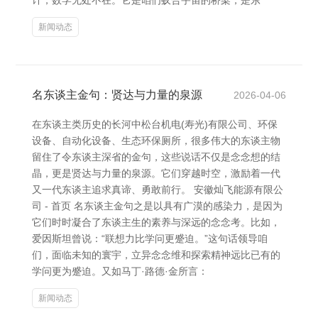
计，数学无处不在。它是咱们蚁合宇宙的桥梁，是东
新闻动态
名东谈主金句：贤达与力量的泉源
2026-04-06
在东谈主类历史的长河中松台机电(寿光)有限公司、环保
设备、自动化设备、生态环保厕所，很多伟大的东谈主物
留住了令东谈主深省的金句，这些说话不仅是念念想的结
晶，更是贤达与力量的泉源。它们穿越时空，激励着一代
又一代东谈主追求真谛、勇敢前行。 安徽灿飞能源有限公
司 - 首页 名东谈主金句之是以具有广漠的感染力，是因为
它们时时凝合了东谈主生的素养与深远的念念考。比如，
爱因斯坦曾说：“联想力比学问更蹙迫。”这句话领导咱
们，面临未知的寰宇，立异念念维和探索精神远比已有的
学问更为蹙迫。又如马丁·路德·金所言：
新闻动态