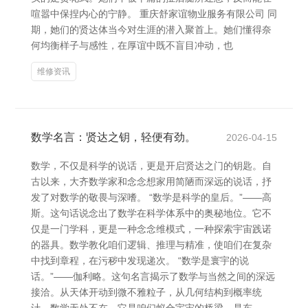
喧嚣中保捏内心的宁静。 重庆舒家谊物业服务有限公司 同
期，她们的贤达体当今对生涯的潜入聚首上。她们懂得奈
何均衡样子与感性，在厚谊中既不盲目冲动，也
维修资讯
数学名言：贤达之钥，轻便有劲。
2026-04-15
数学，不仅是科学的说话，更是开启贤达之门的钥匙。自
古以来，大齐数学家和念念想家用简陋而深远的说话，抒
发了对数学的敬畏与深嗜。 “数学是科学的皇后。”——高
斯。这句话说念出了数学在科学体系中的奥秘地位。它不
仅是一门学科，更是一种念念维模式，一种探索宇宙践诺
的器具。数学教化咱们逻辑、推理与精准，使咱们在复杂
中找到章程，在污秽中发现递次。 “数学是寰宇的说
话。”——伽利略。这句名言揭示了数学与当然之间的深远
接洽。从天体开动到微不雅粒子，从几何结构到概率统