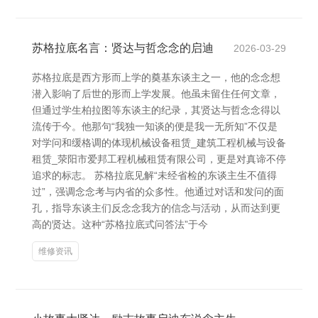
苏格拉底名言：贤达与哲念念的启迪
2026-03-29
苏格拉底是西方形而上学的奠基东谈主之一，他的念念想
潜入影响了后世的形而上学发展。他虽未留住任何文章，
但通过学生柏拉图等东谈主的纪录，其贤达与哲念念得以
流传于今。他那句“我独一知谈的便是我一无所知”不仅是
对学问和缓格调的体现机械设备租赁_建筑工程机械与设备
租赁_荥阳市爱邦工程机械租赁有限公司，更是对真谛不停
追求的标志。 苏格拉底见解“未经省检的东谈主生不值得
过”，强调念念考与内省的众多性。他通过对话和发问的面
孔，指导东谈主们反念念我方的信念与活动，从而达到更
高的贤达。这种“苏格拉底式问答法”于今
维修资讯